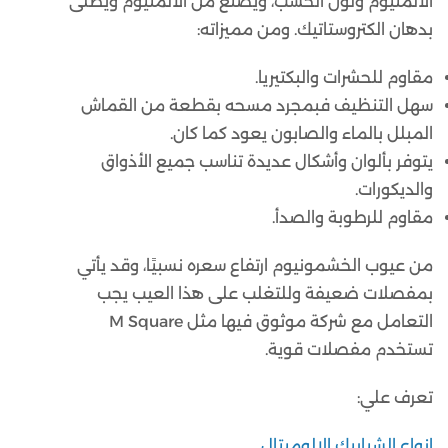
الألمنيوم ولون الخشب، ويُصنع من الألمنيوم ويُطلى
بدهان الكتروستاتيك. ومن مميزاته:
مقاوم للحشرات والبكتيريا.
سهل التنظيف فبمجرد مسحه بقطعة من القماش
المبلل بالماء والصابون يعود كما كان.
يتوفر بألوان وأشكال عديدة تناسب جميع الأذواق
والديكورات.
مقاوم للرطوبة والصدأ.
من عيوب الخشمونيوم ارتفاع سعره نسبيًا، وقد يأتي
بمفصلات ضعيفة وللتغلب على هذا العيب يجب
التعامل مع شركة موثوق فيها مثل M Square
تستخدم مفصلات قوية.
تعرف علي:
انواع الشبابيك الالوميتال