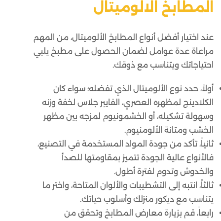
المطابخ الالوميتال
عند اختيار أفضل أنواع المطابخ الألوميتال، من المهم
مراعاة عدة عوامل لضمان الحصول على مطبخ يلبي
احتياجاتك ويتناسب مع ذوقك.
أولاً، حدد نوع الألوميتال الذي تفضله؛ سواء كان
الكلادينج لمظهره العصري، الفايبر جلاس لخفة وزنه
وسهولة تشكيله، أو الخشمونيوم لمزجه بين مظهر
الخشب ومتانة الألومنيوم.
ثانياً، تأكد من جودة المواد المستخدمة في التصنيع،
فالأنواع عالية الجودة تتميز بمقاومتها للصدأ
والخدوش وتدوم لفترة أطول.
ثالثاً، انتبه إلى التشطيبات والألوان المتاحة، واختر ما
يتناسب مع ديكور منزلك وأسلوب حياتك.
رابعاً، قم بزيارة معارض المطابخ وتحقق من