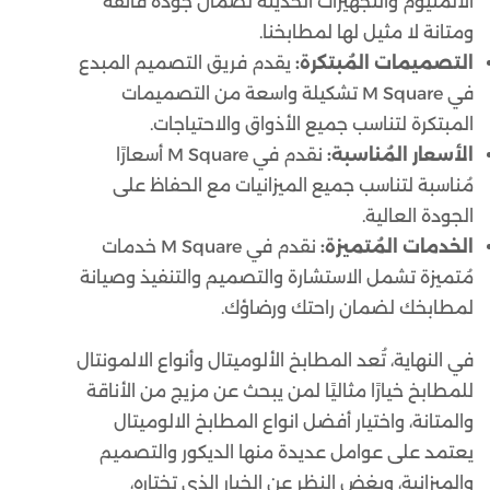
الألمنيوم والتجهيزات الحديثة لضمان جودة فائقة
ومتانة لا مثيل لها لمطابخنا.
التصميمات المُبتكرة:
يقدم فريق التصميم المبدع
في M Square تشكيلة واسعة من التصميمات
المبتكرة لتناسب جميع الأذواق والاحتياجات.
الأسعار المُناسبة:
نقدم في M Square أسعارًا
مُناسبة لتناسب جميع الميزانيات مع الحفاظ على
الجودة العالية.
الخدمات المُتميزة:
نقدم في M Square خدمات
مُتميزة تشمل الاستشارة والتصميم والتنفيذ وصيانة
لمطابخك لضمان راحتك ورضاؤك.
في النهاية، تُعد المطابخ الألوميتال وأنواع الالمونتال
للمطابخ خيارًا مثاليًا لمن يبحث عن مزيج من الأناقة
والمتانة، واختيار أفضل انواع المطابخ الالوميتال
يعتمد على عوامل عديدة منها الديكور والتصميم
والميزانية، وبغض النظر عن الخيار الذي تختاره،