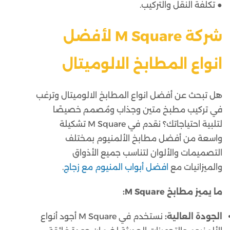
● تكلفة النقل والتركيب.
شركة M Square لأفضل
انواع المطابخ الالوميتال
هل تبحث عن أفضل انواع المطابخ الالوميتال وترغب
في تركيب مطبخ متين وجذاب ومُصمم خصيصًا
لتلبية احتياجاتك؟ نقدم في M Square تشكيلة
واسعة من أفضل مطابخ الألمنيوم بمختلف
التصميمات والألوان لتناسب جميع الأذواق
والميزانيات مع
افضل
أبواب المنيوم مع زجاج
.
ما يميز مطابخ M Square:
الجودة العالية:
نستخدم في M Square أجود أنواع