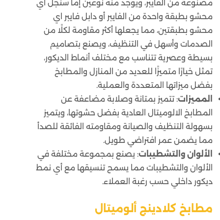
مصنوعة من الفايبر، ويوجد منه نوعين إما سنجل أي
محشو بطبقة واحدة من الفايبر أو دابل فايبر اي
محشو بطبقتين، مما يجعلها أكثر مقاومة لكلًا من
الصدمات وأسهل في التنظيف، ويصنع بتصاميم
بسيطة وعصرية تتناسب مع مختلف أنماط الديكور،
تمثل خيارًا متميزًا للعديد من المنازل والمطابخ
بفضل ميزاتها المتعددة والعملية.
المميزات
: تتميز بمتانة وصلابة مضاعفة عن
المطابخ الالوميتال العادية بفضل حشوتها، ويتميز
بسهولة التنظيف والصيانة ومقاومته الفائقة للصدأ
مما يضمن عمر افتراضي طويل.
الألوان والتشطيبات
: يصنع بمجموعة مختلفة في
الألوان والتشطيبات مما يسمح تنسيقها مع أي نمط
ديكور داخلي حسب رغبة العملاء.
مطابخ كلادينج ألوميتال