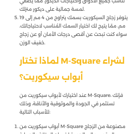
تناسب جميع الأذواق واحتياجات الديكور، ممّا يُضفي
لمسة جمالية على ديكور منزلك.
يتوفر زجاج السيكوريت بسمك يتراوح من 4 مم إلى 19
مم، ممّا يتيح لك اختيار السمك المُناسب لاحتياجاتك،
سواء كنت تبحث عن أقصى درجات الأمان أو عن زجاج
خفيف الوزن.
لماذا تختار M-Square لشراء
أبواب سيكوريت؟
عند اختيارك لأبواب سيكوريت من M-Square، فإنك
تستثمر في الجودة والموثوقية والأناقة، وذلك
للأسباب التالية:
أبواب سيكوريت من M-Square مصنوعة من الزجاج