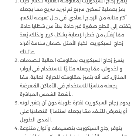
يتميز زجاج السيكوريت بمقاومته العالية للكسر، حيث
يمرّ بعملية تسخين سريع ثم تبريد سريع مما يجعله
أكثر متانة من الزجاج العادي. في حال تعرضه للكسر،
يتفتت إلى قطع صغيرة غير حادة بدلاً من شظايا حادة،
ممّا يُقلّل من خطر الإصابة بشكل كبير. ولذلك، يُعدّ
زجاج السيكوريت الخيار الأمثل لضمان سلامة أفراد
عائلتك.
يتميز زجاج السيكوريت بمقاومته العالية للصدمات
والخدوش، ممّا يجعله مثاليًا للاستخدام في أبواب
المنازل، كما أنه يتميز بمقاومته للحرارة العالية، ممّا
يجعله مناسبًا للاستخدام في الأماكن المُعرضة
لأشعة الشمس المباشرة.
يدوم زجاج السيكوريت لفترة طويلة دون أن يتغير لونه
أو يتعرض للتلف، ممّا يجعله استثمارًا اقتصاديًا على
المدى الطويل.
يتوفر زجاج السيكوريت بتصميمات وألوان متنوعة