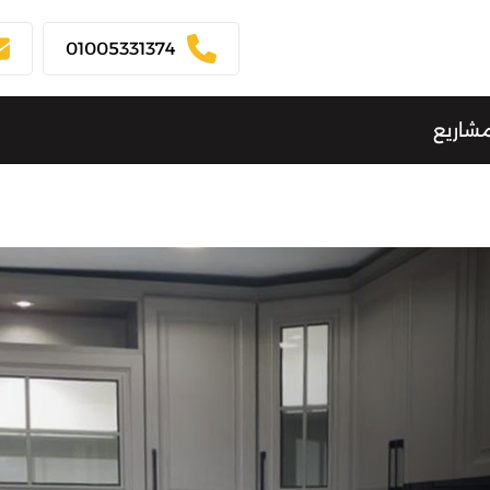
01005331374
مشاريع