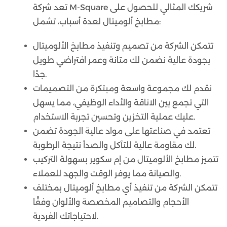
تعد شركة M-Square شريكك المثالي للحصول على
مطابخ ألوميتال لعدة أسباب، تشمل:
تتمكن الشركة من تصميم وتنفيذ مطابخ الألوميتال
بجودة عالية نضمن لك متانة وعمر افتراضي طويل
جدًا.
نقدم لك مجموعة واسعة ومبتكرة من التصميمات
التي تجمع بين الاناقة والأداء الوظيفي، مما يسهل
عليك عملية التخزين وتحسين تجربة الاستخدام.
تعتمد في صناعتها على مواد عالية الجودة تضمن
لك مقاومة عالية للتآكل والصدأ نتيجة الرطوبة.
تتميز مطابخ الألوميتال من إم سكوير بسهولة التركيب
والصيانة مما يوفر الوقت والجهد للعملاء.
تتمكن الشركة من تنفيذ أي مطابخ ألوميتال بمختلف
الأحجام والتصاميم المخصصة والألوان وفقًا
لاحتياجاتك الفردية.