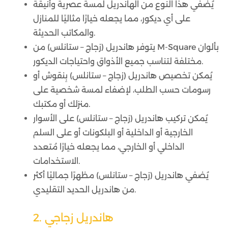
يُضفي هذا النوع من الهاندريل لمسة عصرية وأنيقة
على أي ديكور، مما يجعله خيارًا مثاليًا للمنازل
والمكاتب الحديثة.
يتوفر هاندريل (زجاج – ستانلس) من M-Square بألوان
مختلفة لتناسب جميع الأذواق واحتياجات الديكور.
يُمكن تخصيص هاندريل (زجاج – ستانلس) بِنقوش أو
رسومات حسب الطلب، لإضفاء لمسة شخصية على
منزلك أو مكتبك.
يُمكن تركيب هاندريل (زجاج – ستانلس) على الأسوار
الخارجية أو الداخلية أو البلكونات أو على السلم
الداخلي أو الخارجي، مما يجعله خيارًا مُتعدد
الاستخدامات.
يُضفي هاندريل (زجاج – ستانلس) مظهرًا جماليًا أكثر
من هاندريل الحديد التقليدي.
2. هاندريل زجاجي