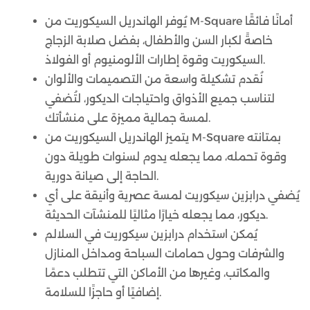
يُوفر الهاندريل السيكوريت من M-Square أمانًا فائقًا
خاصةً لكبار السن والأطفال، بفضل صلابة الزجاج
السيكوريت وقوة إطارات الألومنيوم أو الفولاذ.
نُقدم تشكيلة واسعة من التصميمات والألوان
لتناسب جميع الأذواق واحتياجات الديكور، لتُضفي
لمسة جمالية مميزة على منشأتك.
يتميز الهاندريل السيكوريت من M-Square بمتانته
وقوة تحمله، مما يجعله يدوم لسنوات طويلة دون
الحاجة إلى صيانة دورية.
يُضفي درابزين سيكوريت لمسة عصرية وأنيقة على أي
ديكور، مما يجعله خيارًا مثاليًا للمنشآت الحديثة.
يُمكن استخدام درابزين سيكوريت في السلالم
والشرفات وحول حمامات السباحة ومداخل المنازل
والمكاتب، وغيرها من الأماكن التي تتطلب دعمًا
إضافيًا أو حاجزًا للسلامة.