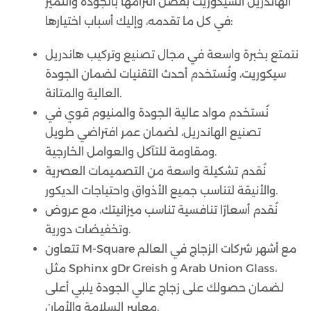
الهاندريل السيكوريت بفضل التزامها بالجودة والتميز
في كل ما تقدمه، وإليك أسباب اختيارها:
نتمتع بخبرة واسعة في مجال تصنيع وتركيب هاندريل
سيكوريت، ونُستخدم أحدث التقنيات لضمان الجودة
العالية والمتانة.
نُستخدم مواد عالية الجودة والمنيوم قوي في
تصنيع الهاندريل، لضمان عمر افتراضي طويل
ومقاومة للتآكل والعوامل الخارجية.
نُقدم تشكيلة واسعة من التصميمات العصرية
والأنيقة لتناسب جميع الأذواق واحتياجات الديكور.
نُقدم أسعارًا تنافسية تناسب ميزانيتك، مع عروض
وتخفيضات دورية.
تتعاون M-Square مع أشهر شركات الزجاج في العالم
مثل Sphinx وDr Greish و Arab Union Glass،
لضمان حصولك على زجاج عالي الجودة يلبي أعلى
معايير السلامة والأمان.