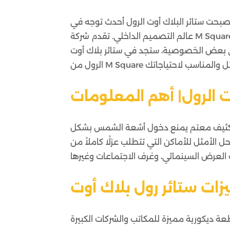
صبحت ستائر البلاك أوت الرول أحدث توجه في
عالم التصميم الداخلي. تقدم شركة M Square مجموعة متنوعة من هذه الستائر المبتكرة التي تجمع بين أناقة المظهر
لى بعض الخصوصية، ستجد في ستائر بلاك أوت
ت الرول| أهم المعلومات
اش كثيف معتم يمنع دخول أشعة الشمس بشكل
ل الأمثل للأماكن التي تتطلب عزلًا كاملاً من
زات ستائر رول بلاك أوت