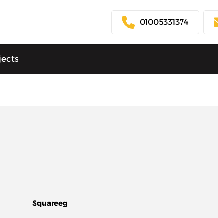
01005331374
jects