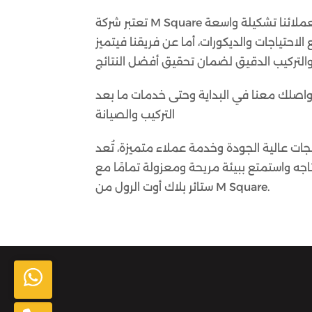
تعتبر شركة M Square من الشركات الرائدة في تقديم حلول ستائر البلاك أوت الرول، فنحن نقدم لعملائنا تشكيلة واسعة
احتياجات والديكورات، أما عن فريقنا فيتميز
واصلك معنا في البداية وحتى خدمات ما بعد
التركيب والصيانة
دة وخدمة عملاء متميزة، تُعد M Square الخيار المثالي لكل من يبحث عن
اجه واستمتع ببيئة مريحة ومعزولة تمامًا مع
ستائر بلاك أوت الرول من M Square.