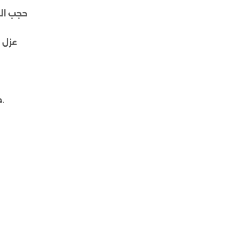
حجب ال
عزل 
: تضمن لك ستائر البلاك أوت الرول خصوصية كاملة، حيث لا تسمح بالرؤية من الخارج إلى الداخل.
خ