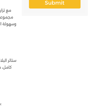
مع تزا
وسهولة ال
ستائر الب
كامل، م
من المميزات العديدة لتركيب ستائر بلاك أوت رول والتي جعلتها قطعة ديكورية مميزة للمكاتب والشركات الكبيرة: