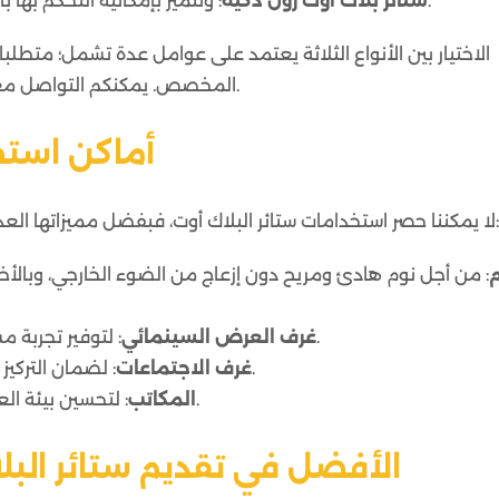
: وتتميز بإمكانية التحكم بها باستخدام هاتفك الذكي أو تقنيات المنزل الذكي.
ستائر بلاك أوت رول ذكية
الاختيار بين الأنواع الثلاثة يعتمد على عوامل عدة تشمل؛ متطلبا
المخصص. يمكنكم التواصل معنا الآن واستشارتنا حول النوع الأنسب لمكانك.
أماكن استخ
لا يمكننا حصر استخدامات ستائر البلاك أوت، فبفضل مميزاتها العديدة، يمكن وضعها في أماكن مختلفة تشمل:
م
: من أجل نوم هادئ ومريح دون إزعاج من الضوء الخارجي، وبال
: لتوفير تجربة مشاهدة سينمائية مميزة مع عزل كامل للضوء.
غرف العرض السينمائي
: لضمان التركيز الكامل خلال الاجتماعات والعروض التقديمية.
غرف الاجتماعات
: لتحسين بيئة العمل وتقليل التشتت الناتج عن الضوء الخارجي.
المكاتب
M Square: الأفضل في تقديم ستائر ا