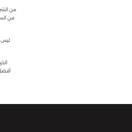
من الست
ليس ذ
أفضل 