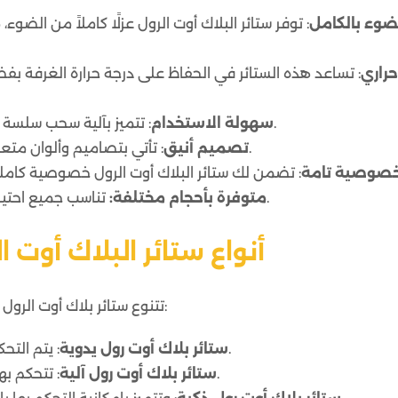
ضوء بالكامل
: توفر ستائر البلاك أوت الرول عزلًا كاملاً من الضو
حراري
: تساعد هذه الستائر في الحفاظ على درجة حرارة الغرفة بف
: تتميز بآلية سحب سلسة تتيح لك التحكم في مستوى الإضاءة بسهولة.
سهولة الاستخدام
: تأتي بتصاميم وألوان متعددة تناسب جميع الأذواق والديكورات الداخلية.
تصميم أنيق
صوصية تامة
تناسب جميع احتياجاتك، من النوافذ الصغيرة إلى الأبواب الكبيرة.
متوفرة بأحجام مختلفة:
أنواع ستائر البلاك أوت 
تتنوع ستائر بلاك أوت الرول من حيث طريقة الاستخدام إلى 3 أنواع رئيسية:
: يتم التحكم فيها من خلال سلسلة أو عصا سحب جانبية.
ستائر بلاك أوت رول يدوية
: تتحكم بها آليًا عن طريق ريموت كنترول أو زر في الحائط.
ستائر بلاك أوت رول آلية